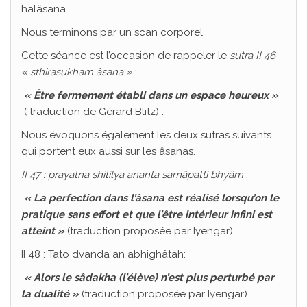
halâsana
Nous terminons par un scan corporel.
Cette séance est l’occasion de rappeler le
sutra II 46
« sthirasukham âsana »
:
« Être fermement établi dans un espace heureux »
( traduction de Gérard Blitz) .
Nous évoquons également les deux sutras suivants
qui portent eux aussi sur les âsanas.
II 47 : prayatna shitilya ananta samâpatti bhyâm
:
« La perfection dans l’âsana est réalisé lorsqu’on le
pratique sans effort et que l’être intérieur infini est
atteint »
(traduction proposée par Iyengar).
II 48 : Tato dvanda an abhighâtah:
« Alors le sâdakha (l’élève) n’est plus perturbé par
la dualité »
(traduction proposée par Iyengar).