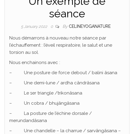
Un exemple de
séance
By
CELINEYOGANATURE
5 January 2022
0
Nous démarrons à nouveau notre séance par
l’échauffement : l’éveil respiratoire, le salut et une
torsion au sol.
Nous enchainons avec :
– Une posture de force debout / balini âsana
– Une demi-lune / ardha cândrâsana
– Le 1er triangle /trikonâsana
– Un cobra / bhujângâsana
– La posture de l’échine dorsale /
merundandâsana
– Une chandelle – la charrue / sarvângâsana –